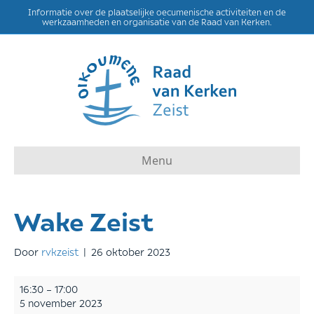
Informatie over de plaatselijke oecumenische activiteiten en de
werkzaamheden en organisatie van de Raad van Kerken.
Menu
Wake Zeist
Door
rvkzeist
|
26 oktober 2023
Wake
16:30
–
17:00
Zeist
5 november 2023