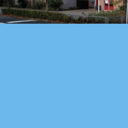
Protestantse Gemeente “De
Hoeksteen”
Bezoek website