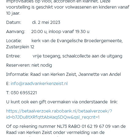
improvisaties op viool, accordeon en klarinet. Deze
voorstelling is geschikt voor volwassenen en kinderen vanaf
10 jaar.
Datum: di. 2 mei 2023
Aanvang: 20.00 u, inloop vanaf 19.30 u
Locatie: kerk van de Evangelische Broedergemeente,
Zusterplein 12
Entree: vrije toegang, schaalcollecte aan de uitgang
Reserveren: niet nodig
Informatie: Raad van Kerken Zeist, Jeannette van Andel
E:
info@raadvankerkenzeist.nl
T: 030 6955221
U kunt ook een gift overmaken via onderstaande link:
https://betaalverzoek.rabobank.nl/betaalverzoek/?
id=b7JDu8tXRfqttAbKaq5DQw&qsl_reqcnt=1
Of op rekening nummer NL73 RABO 01 62 19 67 09 van de
Raad van Kerken Zeist onder vermelding van de