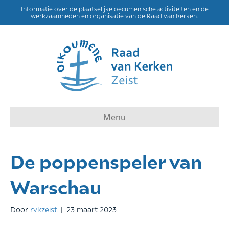
Informatie over de plaatselijke oecumenische activiteiten en de
werkzaamheden en organisatie van de Raad van Kerken.
Menu
De poppenspeler van
Warschau
Door
rvkzeist
|
23 maart 2023