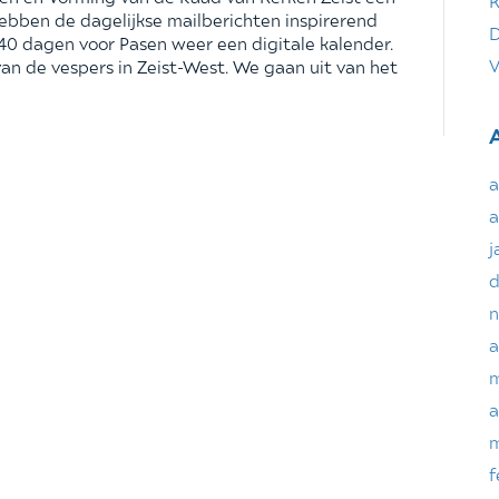
K
hebben de dagelijkse mailberichten inspirerend
D
0 dagen voor Pasen weer een digitale kalender.
V
an de vespers in Zeist-West. We gaan uit van het
a
a
j
d
n
a
m
a
m
f