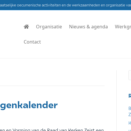
laatselijke oecumenische activiteiten en de werkzaamheden en organisatie va
Organisatie
Nieuws & agenda
Werkg
Contact
agenkalender
B
Z
K
en en Vorming van de Raad van Kerken Zeist een