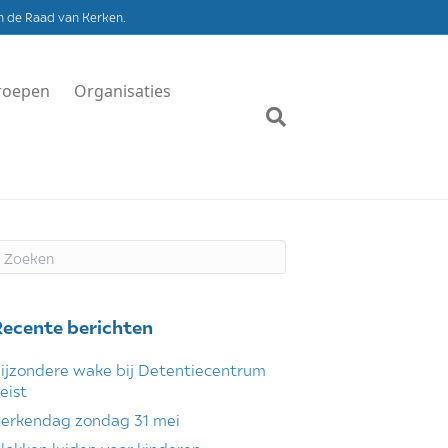
n de Raad van Kerken.
roepen
Organisaties
Recente berichten
ijzondere wake bij Detentiecentrum
eist
erkendag zondag 31 mei