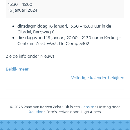
Brainstormen
13:30
–
15:00
over
16 januari 2024
de
Passion
dinsdagmiddag 16 januari, 13.30 – 15.00 uur in de
Citadel, Bergweg 6
dinsdagavond 16 januari, 20.00 - 21.30 uur in Kerkelijk
Centrum Zeist-West: De Clomp 3302
Zie de info onder Nieuws
Bekijk meer
Volledige kalender bekijken
© 2026 Raad van Kerken Zeist • Dit is een
Hebsite
• Hosting door
Xolution
• Foto's kerken door Hugo Albers