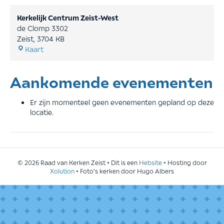
Kerkelijk Centrum Zeist-West
de Clomp 3302
Zeist
,
3704 KB
Kerkelijk
Kaart
Centrum
Zeist-
Aankomende evenementen
West
Er zijn momenteel geen evenementen gepland op deze
locatie.
© 2026 Raad van Kerken Zeist • Dit is een
Hebsite
• Hosting door
Xolution
• Foto's kerken door Hugo Albers