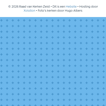
© 2026 Raad van Kerken Zeist • Dit is een
Hebsite
• Hosting door
Xolution
• Foto's kerken door Hugo Albers