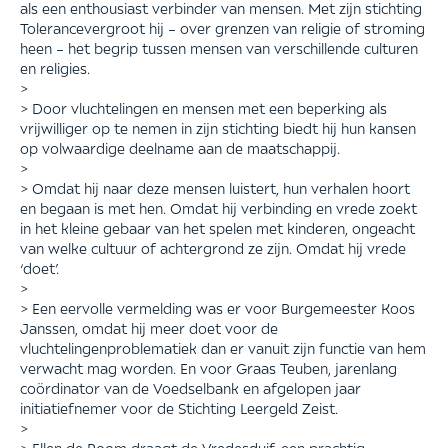
als een enthousiast verbinder van mensen. Met zijn stichting
Tolerancevergroot hij – over grenzen van religie of stroming
heen – het begrip tussen mensen van verschillende culturen
en religies.
>
> Door vluchtelingen en mensen met een beperking als
vrijwilliger op te nemen in zijn stichting biedt hij hun kansen
op volwaardige deelname aan de maatschappij.
>
> Omdat hij naar deze mensen luistert, hun verhalen hoort
en begaan is met hen. Omdat hij verbinding en vrede zoekt
in het kleine gebaar van het spelen met kinderen, ongeacht
van welke cultuur of achtergrond ze zijn. Omdat hij vrede
‘doet’.
>
> Een eervolle vermelding was er voor Burgemeester Koos
Janssen, omdat hij meer doet voor de
vluchtelingenproblematiek dan er vanuit zijn functie van hem
verwacht mag worden. En voor Graas Teuben, jarenlang
coördinator van de Voedselbank en afgelopen jaar
initiatiefnemer voor de Stichting Leergeld Zeist.
>
> Ellen de Boom draagt de Vredesduif, een prachtig