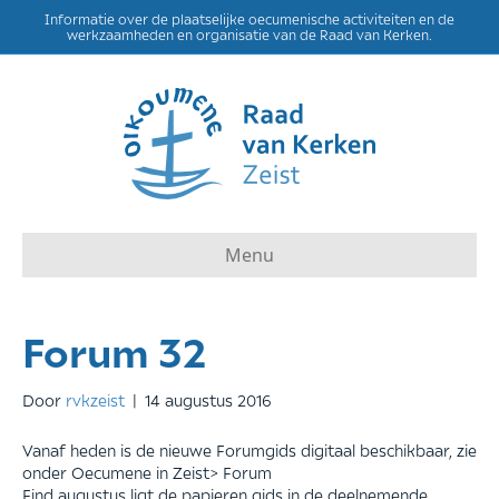
Informatie over de plaatselijke oecumenische activiteiten en de
werkzaamheden en organisatie van de Raad van Kerken.
Menu
Forum 32
Door
rvkzeist
|
14 augustus 2016
Vanaf heden is de nieuwe Forumgids digitaal beschikbaar, zie
onder Oecumene in Zeist> Forum
Eind augustus ligt de papieren gids in de deelnemende