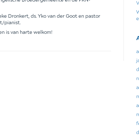
V
W
neke Dronkert, ds. Yko van der Goot en pastor
e
t/pianist.
een is van harte welkom!
a
j
d
n
a
m
a
m
f
d