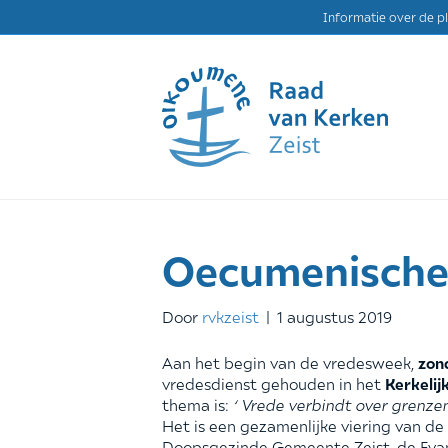
Informatie over de p
Oecumenische
Door
rvkzeist
|
1 augustus 2019
Aan het begin van de vredesweek,
zon
vredesdienst gehouden in het
Kerkelij
thema is:
‘ Vrede verbindt over grenzen
Het is een gezamenlijke viering van de
Doopsgezinde Gemeente Zeist, de Eva