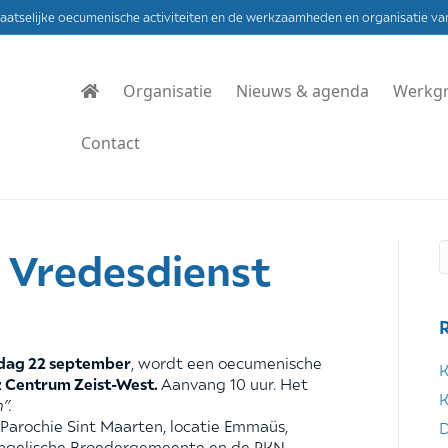
laatselijke oecumenische activiteiten en de werkzaamheden en organisatie va
Organisatie
Nieuws & agenda
Werkg
Contact
 Vredesdienst
dag 22 september
, wordt een oecumenische
K
k Centrum Zeist-West.
Aanvang 10 uur. Het
K
”.
 Parochie Sint Maarten, locatie Emmaüs,
D
ngelische Broedergemeente en de PKN-