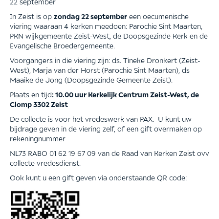
22 september
In Zeist is op
zondag
22
september
een oecumenische
viering waaraan 4 kerken meedoen: Parochie Sint Maarten,
PKN wijkgemeente Zeist-West, de Doopsgezinde Kerk en de
Evangelische Broedergemeente.
Voorgangers in die viering zijn: ds. Tineke Dronkert (Zeist-
West), Marja van der Horst (Parochie Sint Maarten), ds
Maaike de Jong (Doopsgezinde Gemeente Zeist).
Plaats en tijd
:
10.0
0 uur
Kerkelijk Centrum Zeist-West, de
Clomp 3302 Zeist
De collecte is voor het vredeswerk van PAX. U kunt uw
bijdrage geven in de viering zelf, of een gift overmaken op
rekeningnummer
NL73 RABO 01 62 19 67 09 van de Raad van Kerken Zeist ovv
collecte vredesdienst.
Ook kunt u een gift geven via onderstaande QR code: