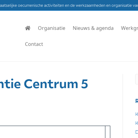
laatselijke oecumenische activiteiten en de werkzaamheden en organisatie va
Organisatie
Nieuws & agenda
Werkg
Contact
ntie Centrum 5
K
K
D