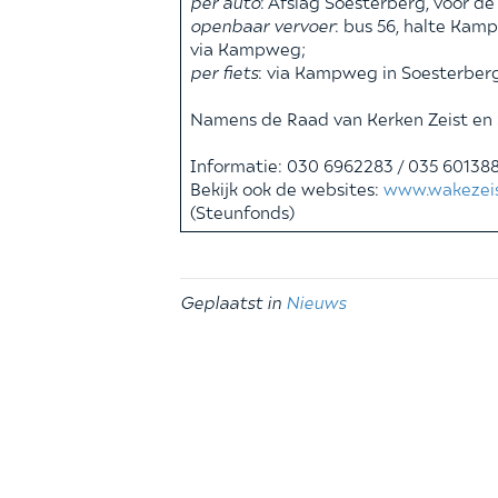
per auto
: Afslag Soesterberg, voor de
openbaar vervoer
: bus 56, halte Kam
via Kampweg;
per fiets
: via Kampweg in Soesterber
Namens de Raad van Kerken Zeist en
Informatie: 030 6962283 / 035 60138
Bekijk ook de websites:
www.wakezeis
(Steunfonds)
Geplaatst in
Nieuws