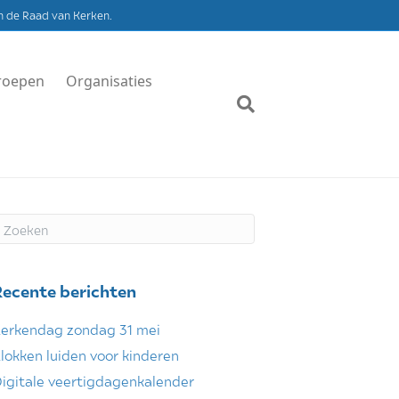
n de Raad van Kerken.
roepen
Organisaties
Recente berichten
erkendag zondag 31 mei
lokken luiden voor kinderen
igitale veertigdagenkalender