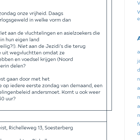
V
W
ondag onze vrijheid. Daags
e
orlogsgeweld in welke vorm dan
iet
aan de vluchtelingen en asielzoekers die
 in hun eigen land
ilig?!).
Niet
aan de Jezidi’s die terug
a
 uit wegvluchtten omdat ze
ebben en voedsel krijgen (Noord
j
 erin delen?
d
est gaan door met het
n
e op iedere eerste zondag van demaand, een
a
delingenbeleid andersmoet. Komt u ook weer
m
30 uur?
a
m
f
t, Richelleweg 13, Soesterberg
d