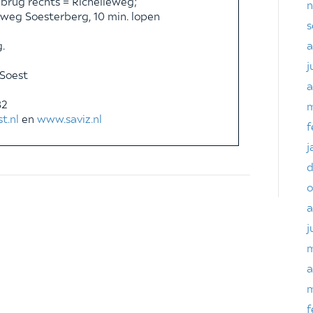
 brug rechts = Richelleweg;
n
pweg Soesterberg, 10 min. lopen
s
g.
a
j
 Soest
a
82
m
t.nl
en
www.saviz.nl
f
j
d
o
a
j
m
a
m
f