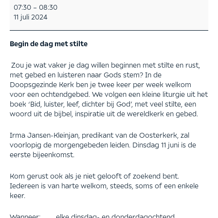
Begin
07:30
–
08:30
de
11 juli 2024
dag
met
stilte
Begin de dag met stilte
Zou je wat vaker je dag willen beginnen met stilte en rust,
met gebed en luisteren naar Gods stem? In de
Doopsgezinde Kerk ben je twee keer per week welkom
voor een ochtendgebed. We volgen een kleine liturgie uit het
boek ‘Bid, luister, leef, dichter bij God’, met veel stilte, een
woord uit de bijbel, inspiratie uit de wereldkerk en gebed.
Irma Jansen-Kleinjan, predikant van de Oosterkerk, zal
voorlopig de morgengebeden leiden. Dinsdag 11 juni is de
eerste bijeenkomst.
Kom gerust ook als je niet gelooft of zoekend bent.
Iedereen is van harte welkom, steeds, soms of een enkele
keer.
Wanneer: elke dinsdag- en donderdagochtend