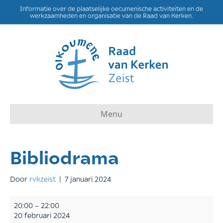
Informatie over de plaatselijke oecumenische activiteiten en de
werkzaamheden en organisatie van de Raad van Kerken.
Menu
Bibliodrama
Door
rvkzeist
|
7 januari 2024
Bibliodrama
20:00
–
22:00
20 februari 2024