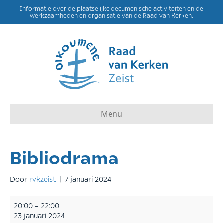
Informatie over de plaatselijke oecumenische activiteiten en de
werkzaamheden en organisatie van de Raad van Kerken.
Menu
Bibliodrama
Door
rvkzeist
|
7 januari 2024
Bibliodrama
20:00
–
22:00
23 januari 2024