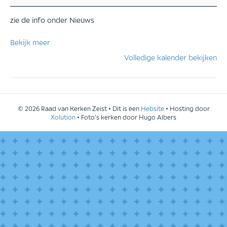
vrede
zie de info onder Nieuws
Bekijk meer
Volledige kalender bekijken
© 2026 Raad van Kerken Zeist • Dit is een
Hebsite
• Hosting door
Xolution
• Foto's kerken door Hugo Albers