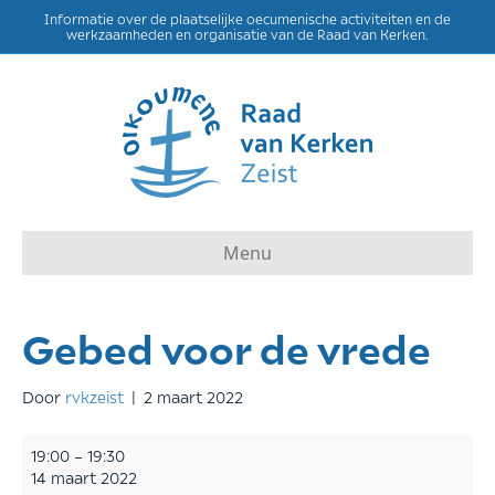
Informatie over de plaatselijke oecumenische activiteiten en de
werkzaamheden en organisatie van de Raad van Kerken.
Menu
Gebed voor de vrede
Door
rvkzeist
|
2 maart 2022
Gebed
19:00
–
19:30
voor
14 maart 2022
de