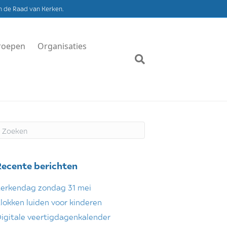
n de Raad van Kerken.
roepen
Organisaties
Recente berichten
erkendag zondag 31 mei
lokken luiden voor kinderen
igitale veertigdagenkalender