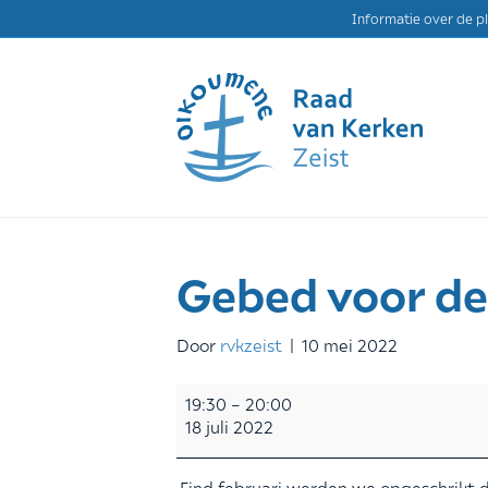
Informatie over de p
Gebed voor de
Door
rvkzeist
|
10 mei 2022
Gebed
19:30
–
20:00
voor
18 juli 2022
de
vrede
Eind februari werden we opgeschrikt d