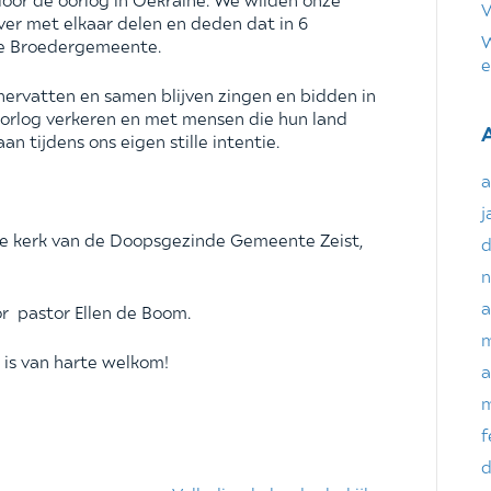
V
er met elkaar delen en deden dat in 6
W
de Broedergemeente.
e
ervatten en samen blijven zingen en bidden in
orlog verkeren en met mensen die hun land
n tijdens ons eigen stille intentie.
a
j
de kerk van de Doopsgezinde Gemeente Zeist,
d
n
a
or pastor Ellen de Boom.
m
 is van harte welkom!
a
m
f
d