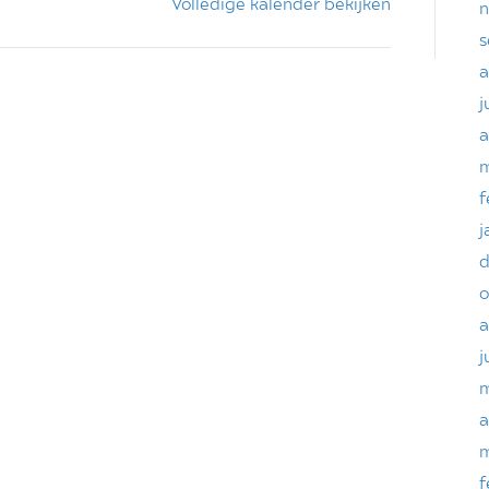
Volledige kalender bekijken
n
s
a
j
a
m
f
j
d
o
a
j
m
a
m
f