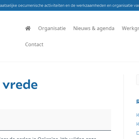
laatselijke oecumenische activiteiten en de werkzaamheden en organisatie va
Organisatie
Nieuws & agenda
Werkg
Contact
 vrede
K
K
D
oor de oorlog in Oekraïne. We wilden onze