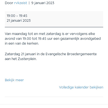
Door
rvkzeist
|
9 januari 2023
gebedsweek
19:00
–
19:45
voor
21 januari 2023
de
eenheid,
vieringen
Van maandag tot en met zaterdag is er vervolgens elke
door
avond van 19.00 tot 19.45 uur een gezamenlijk avondgebed
de
in een van de kerken.
week
Zaterdag 21 januari in de Evangelische Broedergemeente
aan het Zusterplein.
Bekijk meer
Volledige kalender bekijken