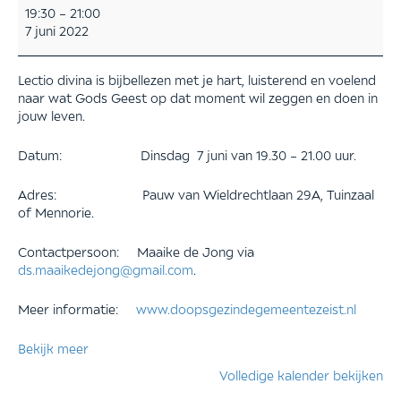
Lectio
19:30
–
21:00
divina:
7 juni 2022
Bijbellezen
met
je
Lectio divina is bijbellezen met je hart, luisterend en voelend
hart
naar wat Gods Geest op dat moment wil zeggen en doen in
jouw leven.
Datum: Dinsdag 7 juni van 19.30 – 21.00 uur.
Adres: Pauw van Wieldrechtlaan 29A, Tuinzaal
of Mennorie.
Contactpersoon: Maaike de Jong via
ds.maaikedejong@gmail.com
.
Meer informatie:
www.doopsgezindegemeentezeist.nl
Bekijk meer
Volledige kalender bekijken