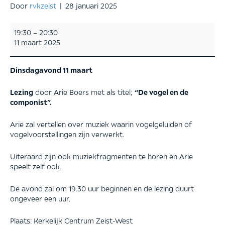
Door
rvkzeist
|
28 januari 2025
Lezing
19:30
–
20:30
door
11 maart 2025
Arie
Boers
met
Dinsdagavond 11 maart
als
titel;
Lezing
door Arie Boers met als titel;
“De vogel en de
“De
componist”.
vogel
en
Arie zal vertellen over muziek waarin vogelgeluiden of
de
vogelvoorstellingen zijn verwerkt.
componist”
Uiteraard zijn ook muziekfragmenten te horen en Arie
speelt zelf ook.
De avond zal om 19.30 uur beginnen en de lezing duurt
ongeveer een uur.
Plaats: Kerkelijk Centrum Zeist-West