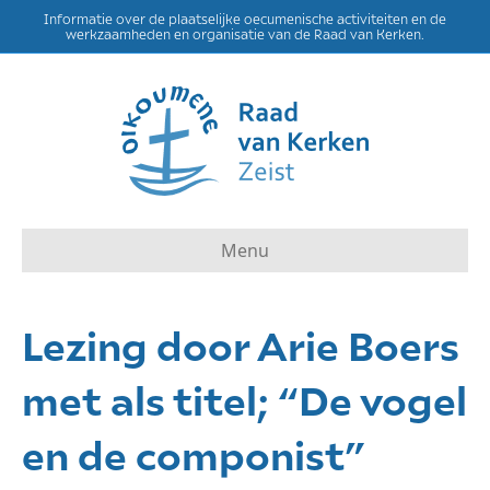
Informatie over de plaatselijke oecumenische activiteiten en de
werkzaamheden en organisatie van de Raad van Kerken.
Menu
Lezing door Arie Boers
met als titel; “De vogel
en de componist”