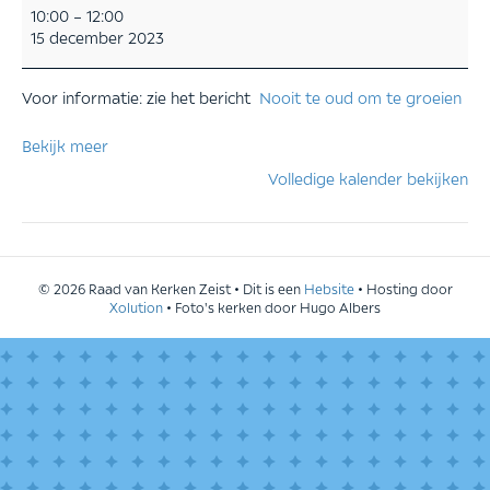
Nooit
10:00
–
12:00
te
15 december 2023
oud
om
te
Voor informatie: zie het bericht
Nooit te oud om te groeien
groeien
Bekijk meer
Volledige kalender bekijken
© 2026 Raad van Kerken Zeist • Dit is een
Hebsite
• Hosting door
Xolution
• Foto's kerken door Hugo Albers