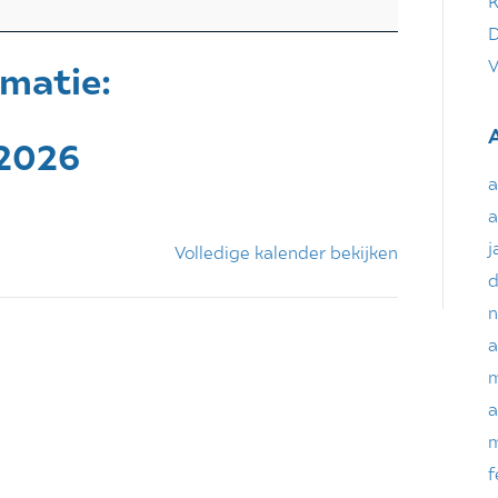
K
D
V
rmatie:
 2026
a
a
j
Volledige kalender bekijken
d
n
a
m
a
m
f