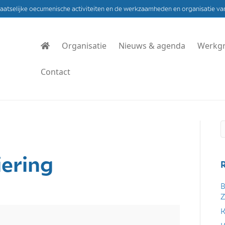
laatselijke oecumenische activiteiten en de werkzaamheden en organisatie va
Organisatie
Nieuws & agenda
Werkg
Contact
e
ering
B
Z
K