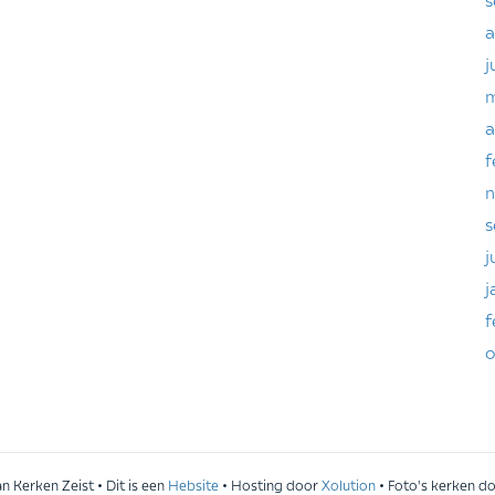
a
j
m
a
f
n
s
j
j
f
o
 Kerken Zeist • Dit is een
Hebsite
• Hosting door
Xolution
• Foto's kerken d