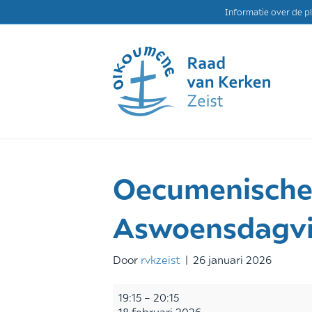
Informatie over de p
Oecumenisch
Aswoensdagvi
Door
rvkzeist
|
26 januari 2026
Oecumenische
19:15
–
20:15
Aswoensdagviering
18 februari 2026