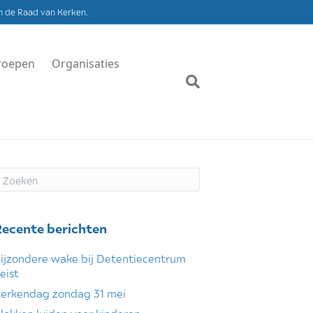
n de Raad van Kerken.
roepen
Organisaties
Recente berichten
ijzondere wake bij Detentiecentrum
eist
erkendag zondag 31 mei