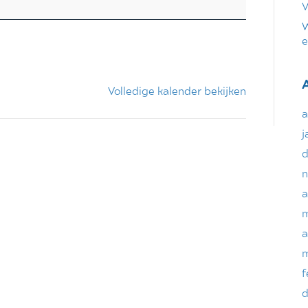
V
W
e
Volledige kalender bekijken
a
j
d
n
a
m
a
m
f
d