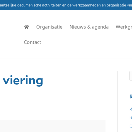
laatselijke oecumenische activiteiten en de werkzaamheden en organisatie va
Organisatie
Nieuws & agenda
Werkg
Contact
viering
K
K
D