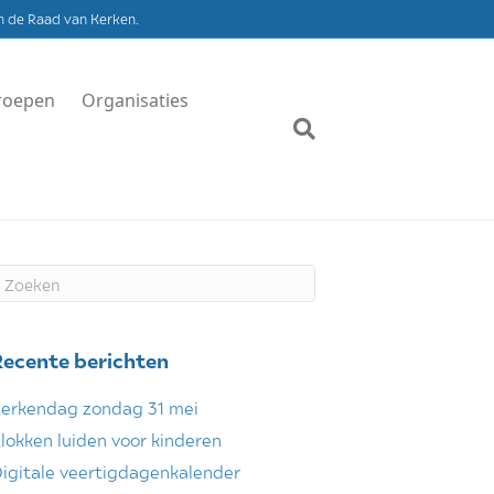
n de Raad van Kerken.
roepen
Organisaties
Recente berichten
erkendag zondag 31 mei
lokken luiden voor kinderen
igitale veertigdagenkalender