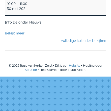
Oecumenische
10:00
–
11:00
viering
30 mei 2021
Kerkendag
Info zie onder Nieuws
Bekijk meer
Volledige kalender bekijken
© 2026 Raad van Kerken Zeist • Dit is een
Hebsite
• Hosting door
Xolution
• Foto's kerken door Hugo Albers