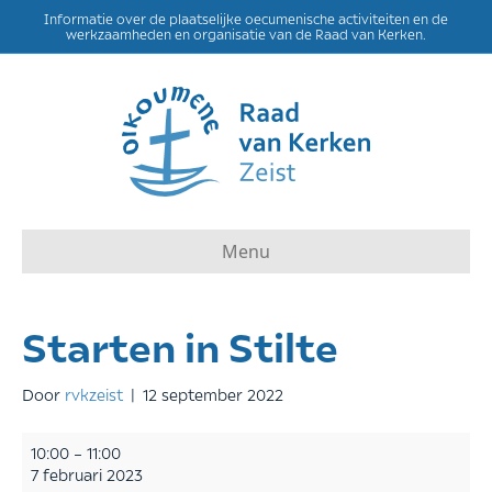
Informatie over de plaatselijke oecumenische activiteiten en de
werkzaamheden en organisatie van de Raad van Kerken.
Menu
Starten in Stilte
Door
rvkzeist
|
12 september 2022
Starten
10:00
–
11:00
in
7 februari 2023
Stilte