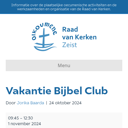
Informatie over de plaatselijke oecumenische activiteiten en de
werkzaamheden en organisatie van de Raad van Kerken.
Menu
Vakantie Bijbel Club
Door
Jorika Baarda
|
24 oktober 2024
Vakantie
09:45
–
12:30
Bijbel
1 november 2024
Club