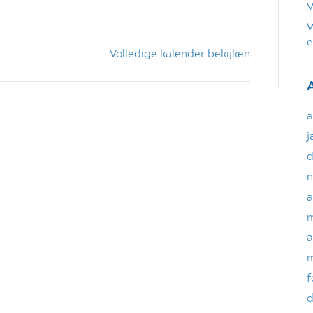
V
W
e
Volledige kalender bekijken
a
j
d
n
a
m
a
m
f
d