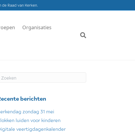
n de Raad van Kerken.
roepen
Organisaties
Recente berichten
erkendag zondag 31 mei
lokken luiden voor kinderen
igitale veertigdagenkalender