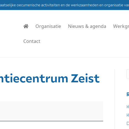
laatselijke oecumenische activiteiten en de werkzaamheden en organisatie va
Organisatie
Nieuws & agenda
Werkg
Contact
ntiecentrum Zeist
K
K
D