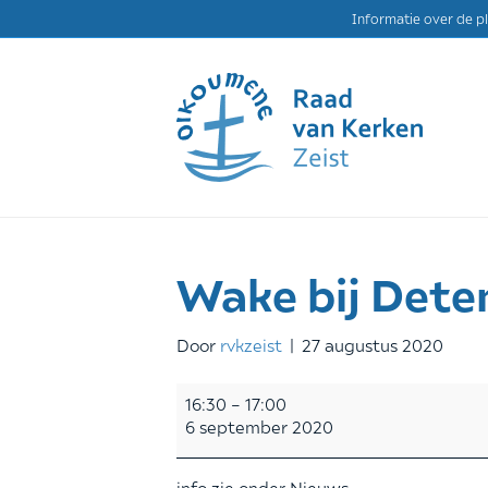
Informatie over de p
Wake bij Dete
Door
rvkzeist
|
27 augustus 2020
Wake
16:30
–
17:00
bij
6 september 2020
Detentiecentrum
Zeist
info zie onder Nieuws