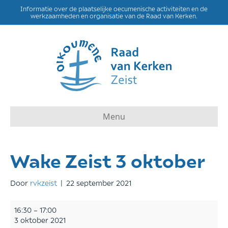
Informatie over de plaatselijke oecumenische activiteiten en de
werkzaamheden en organisatie van de Raad van Kerken.
Menu
Wake Zeist 3 oktober
Door
rvkzeist
|
22 september 2021
Wake
16:30
–
17:00
Zeist
3 oktober 2021
3