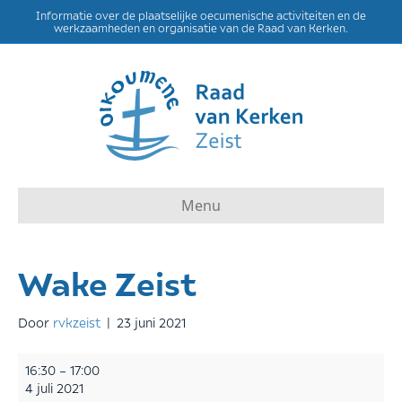
Informatie over de plaatselijke oecumenische activiteiten en de
werkzaamheden en organisatie van de Raad van Kerken.
Menu
Wake Zeist
Door
rvkzeist
|
23 juni 2021
Wake
16:30
–
17:00
Zeist
4 juli 2021