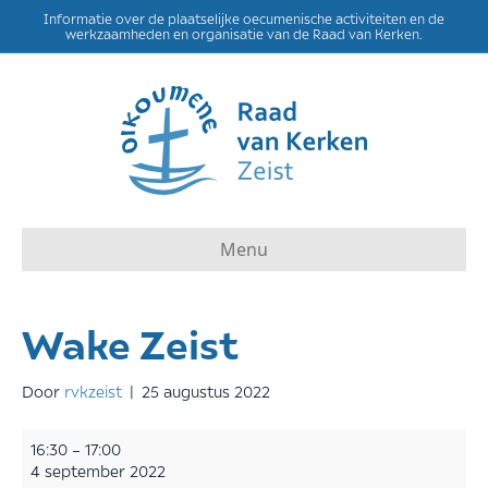
Informatie over de plaatselijke oecumenische activiteiten en de
werkzaamheden en organisatie van de Raad van Kerken.
Menu
Wake Zeist
Door
rvkzeist
|
25 augustus 2022
Wake
16:30
–
17:00
Zeist
4 september 2022