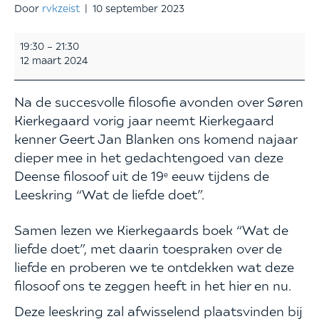
Door
rvkzeist
|
10 september 2023
“Wat
19:30
–
21:30
de
12 maart 2024
liefde
doet”
-
Na de succesvolle filosofie avonden over Søren
Zeven
Kierkegaard vorig jaar neemt Kierkegaard
avonden
kenner Geert Jan Blanken ons komend najaar
met
Kierkegaard
dieper mee in het gedachtengoed van deze
Deense filosoof uit de 19
eeuw tijdens de
e
Leeskring “Wat de liefde doet”.
Samen lezen we Kierkegaards boek “Wat de
liefde doet”, met daarin toespraken over de
liefde en proberen we te ontdekken wat deze
filosoof ons te zeggen heeft in het hier en nu.
Deze leeskring zal afwisselend plaatsvinden bij